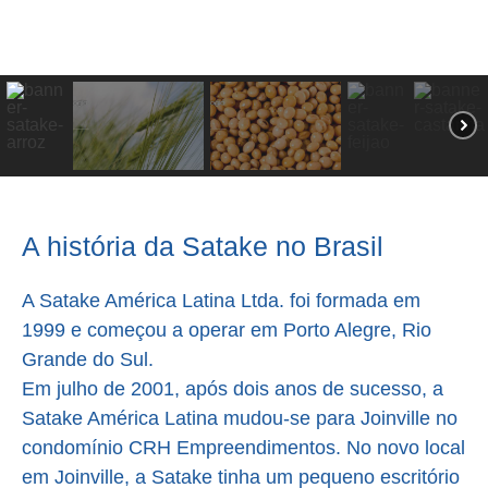
A história da Satake no Brasil
A Satake América Latina Ltda. foi formada em
1999 e começou a operar em Porto Alegre, Rio
Grande do Sul.
Em julho de 2001, após dois anos de sucesso, a
Satake América Latina mudou-se para Joinville no
condomínio CRH Empreendimentos. No novo local
em Joinville, a Satake tinha um pequeno escritório